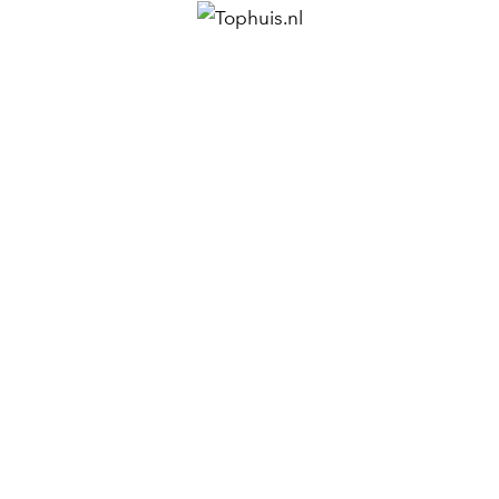
Frans Halsstraat 110
1072 BZ Amsterdam
020-7235300
info@doeksenklein.nl
KvK 61906948
Social Media
Facebook
Linkedin