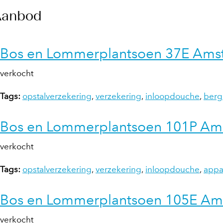
Aanbod
Bos en Lommerplantsoen 37E Ams
verkocht
Tags:
opstalverzekering
,
verzekering
,
inloopdouche
,
berg
Bos en Lommerplantsoen 101P Am
verkocht
Tags:
opstalverzekering
,
verzekering
,
inloopdouche
,
appa
Bos en Lommerplantsoen 105E Am
verkocht