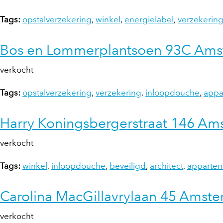
Tags:
opstalverzekering
,
winkel
,
energielabel
,
verzekerin
Bos en Lommerplantsoen 93C Am
verkocht
Tags:
opstalverzekering
,
verzekering
,
inloopdouche
,
appa
Harry Koningsbergerstraat 146 Am
verkocht
Tags:
winkel
,
inloopdouche
,
beveiligd
,
architect
,
apparte
Carolina MacGillavrylaan 45 Amst
verkocht