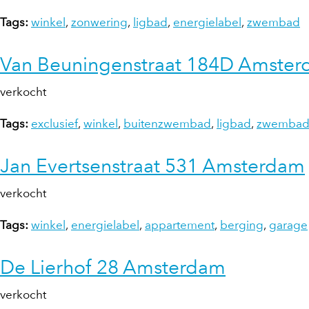
Tags:
winkel
,
zonwering
,
ligbad
,
energielabel
,
zwembad
Van Beuningenstraat 184D Amste
verkocht
Tags:
exclusief
,
winkel
,
buitenzwembad
,
ligbad
,
zwemba
Jan Evertsenstraat 531 Amsterdam
verkocht
Tags:
winkel
,
energielabel
,
appartement
,
berging
,
garage
De Lierhof 28 Amsterdam
verkocht