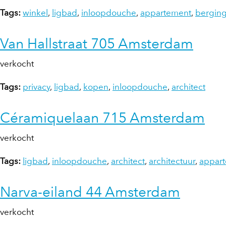
Tags:
winkel
,
ligbad
,
inloopdouche
,
appartement
,
bergin
Van Hallstraat 705 Amsterdam
verkocht
Tags:
privacy
,
ligbad
,
kopen
,
inloopdouche
,
architect
Céramiquelaan 715 Amsterdam
verkocht
Tags:
ligbad
,
inloopdouche
,
architect
,
architectuur
,
appar
Narva-eiland 44 Amsterdam
verkocht