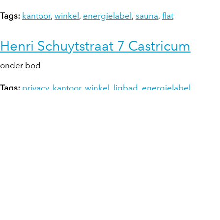
Tags:
kantoor
,
winkel
,
energielabel
,
sauna
,
flat
Henri Schuytstraat 7 Castricum
onder bod
Tags:
privacy
,
kantoor
,
winkel
,
ligbad
,
energielabel
Reinier Claeszenstraat 17H Amste
verkocht
Tags:
koopakte
,
notaris
,
kantoor
,
ligbad
,
energielabel
erelateerde tags
ags:
adkamer
,
keuken
,
slaapkamer
,
ruim
,
winkel
,
woning
,
woon