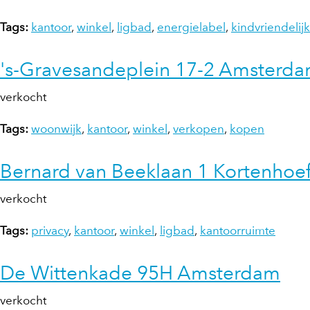
Tags:
kantoor
,
winkel
,
ligbad
,
energielabel
,
kindvriendelijk
's-Gravesandeplein 17-2 Amsterd
verkocht
Tags:
woonwijk
,
kantoor
,
winkel
,
verkopen
,
kopen
Bernard van Beeklaan 1 Kortenhoe
verkocht
Tags:
privacy
,
kantoor
,
winkel
,
ligbad
,
kantoorruimte
De Wittenkade 95H Amsterdam
verkocht