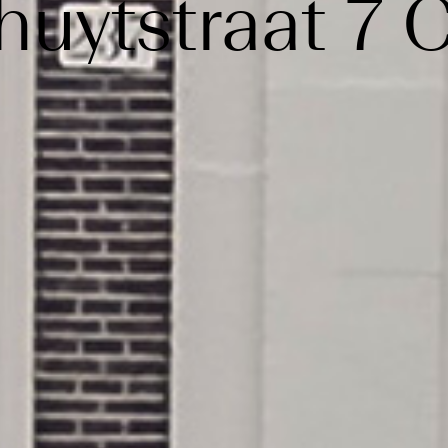
huytstraat 7
C