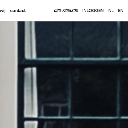
wij
contact
020-7235300
INLOGGEN
NL
EN