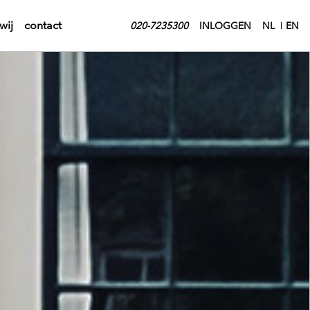
wij
contact
020-7235300
INLOGGEN
NL
EN