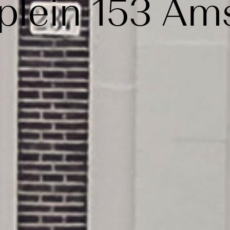
lein 153
Ams